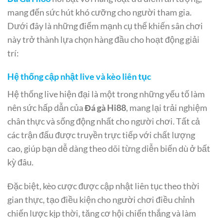
mang đến sức hút khó cưỡng cho người tham gia.
Dưới đây là những điểm mạnh cụ thể khiến sân chơi
này trở thành lựa chọn hàng đầu cho hoạt động giải
trí:
Hệ thống cập nhật live và kèo liên tục
Hệ thống live hiện đại là một trong những yếu tố làm
nên sức hấp dẫn của
Đá gà Hi88
, mang lại trải nghiệm
chân thực và sống động nhất cho người chơi. Tất cả
các trận đấu được truyền trực tiếp với chất lượng
cao, giúp bạn dễ dàng theo dõi từng diễn biến dù ở bất
kỳ đâu.
Đặc biệt, kèo cược được cập nhật liên tục theo thời
gian thực, tạo điều kiện cho người chơi điều chỉnh
chiến lược kịp thời, tăng cơ hội chiến thắng và làm