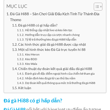
MỤC LỤC
Đá Gà Hi88 – Sân Chơi Giải Đấu Kịch Tính Từ Thánh Địa
Thomo
Đá gà Hi88 có gì hấp dẫn?
Hệ thống cập nhật live và kèo liên tục
Hướng dẫn truy cập cá cược nhanh chóng
Tỷ lệ trả thưởng kèo đá gà Hi88 hấp dẫn
Các hình thức giải đá gà Hi88 được cập nhật
Một số hình thức kèo Đá Gà trực tuyến hi 88
Kèo Meron
Kèo BDD
Kèo Wala
Chiến thuật dự đoán kết quả giải đấu đá gà Hi88
Đánh giá về đặc điểm ngoại hình của chiến kê tham gia
Nhận định kèo đá gà từ cao thủ lâu năm
Dự đoán kết quả thông qua mức trả thưởng đá gà Hi88
Kêt luận
Đá gà Hi88 có gì hấp dẫn?
Đá Gà Hi88
nổi bật với hàng loạt ưu điểm ấn tượng,