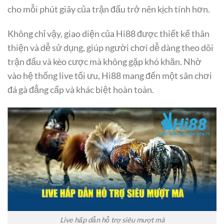
cho mỗi phút giây của trận đấu trở nên kịch tính hơn.
Không chỉ vậy, giao diện của Hi88 được thiết kế thân
thiện và dễ sử dụng, giúp người chơi dễ dàng theo dõi
trận đấu và kèo cược mà không gặp khó khăn. Nhờ
vào hệ thống live tối ưu, Hi88 mang đến một sân chơi
đá gà đẳng cấp và khác biệt hoàn toàn.
Live hấp dẫn hỗ trợ siêu mượt mà