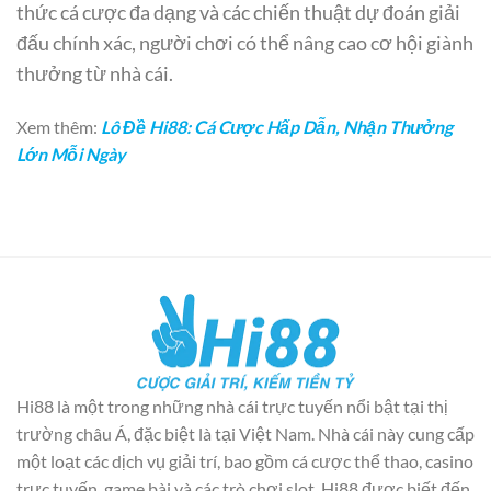
thức cá cược đa dạng và các chiến thuật dự đoán giải
đấu chính xác, người chơi có thể nâng cao cơ hội giành
thưởng từ nhà cái.
Xem thêm:
Lô Đề Hi88: Cá Cược Hấp Dẫn, Nhận Thưởng
Lớn Mỗi Ngày
Hi88 là một trong những nhà cái trực tuyến nổi bật tại thị
trường châu Á, đặc biệt là tại Việt Nam. Nhà cái này cung cấp
một loạt các dịch vụ giải trí, bao gồm cá cược thể thao, casino
trực tuyến, game bài và các trò chơi slot. Hi88 được biết đến