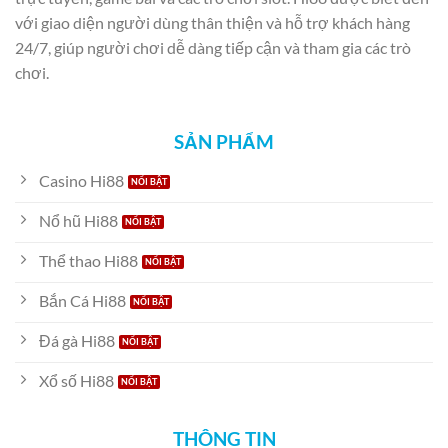
với giao diện người dùng thân thiện và hỗ trợ khách hàng
24/7, giúp người chơi dễ dàng tiếp cận và tham gia các trò
chơi.
SẢN PHẨM
Casino Hi88
Nổ hũ Hi88
Thể thao Hi88
Bắn Cá Hi88
Đá gà Hi88
Xổ số Hi88
THÔNG TIN