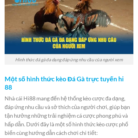
Hình thức đá gà đa dạng đáp ứng nhu cầu của người xem
Một số hình thức kèo Đá Gà trực tuyến hi
88
Nhà cái Hi88 mang đến hệ thống kèo cược đa dạng,
đáp ứng nhu cầu và sở thích của người chơi, giúp bạn
tận hưởng những trải nghiệm cá cược phong phú và
hấp dẫn. Dưới đây là một số hình thức kèo cược phổ
biến cùng hướng dẫn cách chơi chi tiết: