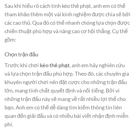
Sau khi hiểu rõ cách tính kèo thẻ phạt, anh em có thể
tham khảo thêm một vài kinh nghiệm được chia sẻ bởi
các cao thủ. Qua đó có thể nhanh chóng lựa chọn được
chiến thuật phù hợp và nâng cao cơ hội thắng. Cụ thể
gồm:
Chọn trận đấu
Trước khi chơi
kèo thẻ phạt
, anh em hãy nghiên cứu
và lựa chọn trận đấu phù hợp. Theo đó, các chuyên gia
khuyên người chơi nên đặt cược cho những trận đấu
lớn, mang tính chất quyết định và nổi tiếng. Bởi vì
những trận đấu này sẽ mang về rất nhiều lợi thế cho
bạn. Anh em có thể dễ dàng tìm kiếm thông tin liên
quan đến giải đấu và có nhiều bài viết nhận định miễn
phí.