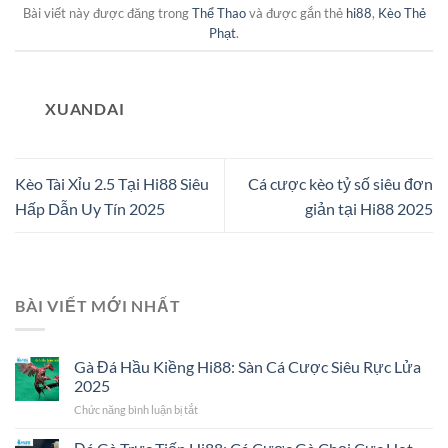
Bài viết này được đăng trong
Thể Thao
và được gắn thẻ
hi88
,
Kèo Thẻ
Phạt
.
XUANDAI
Kèo Tài Xỉu 2.5 Tại Hi88 Siêu
Cá cược kèo tỷ số siêu đơn
Hấp Dẫn Uy Tín 2025
giản tại Hi88 2025
BÀI VIẾT MỚI NHẤT
Gà Đá Hầu Kiềng Hi88: Sàn Cá Cược Siêu Rực Lửa
2025
Chức năng bình luận bị tắt
ở
Gà
Đá