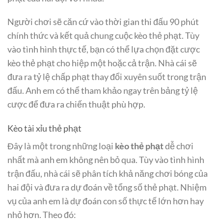
Người chơi sẽ căn cứ vào thời gian thi đấu 90 phút
chính thức và kết quả chung cuộc kèo thẻ phạt. Tùy
vào tình hình thực tế, bạn có thể lựa chọn đặt cược
kèo thẻ phạt cho hiệp một hoặc cả trận. Nhà cái sẽ
đưa ra tỷ lệ chấp phạt thay đổi xuyên suốt trong trận
đấu. Anh em có thể tham khảo ngay trên bảng tỷ lệ
cược để đưa ra chiến thuật phù hợp.
Kèo tài xỉu thẻ phạt
Đây là một trong những loại
kèo thẻ phạt
dễ chơi
nhất mà anh em không nên bỏ qua. Tùy vào tình hình
trận đấu, nhà cái sẽ phân tích khả năng chơi bóng của
hai đội và đưa ra dự đoán về tổng số thẻ phạt. Nhiệm
vụ của anh em là dự đoán con số thực tế lớn hơn hay
nhỏ hơn. Theo đó: