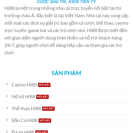
2025
Hi88 là một trong những nhà cái trực tuyến nổi bật tại thị
trường châu Á, đặc biệt là tại Việt Nam. Nhà cái này cung cấp
một loạt các dịch vụ giải trí, bao gồm cá cược thể thao, casino
trực tuyến, game bài và các trò chơi slot. Hi88 được biết đến
với giao diện người dùng thân thiện và hỗ trợ khách hàng
24/7, giúp người chơi dễ dàng tiếp cận và tham gia các trò
chơi.
SẢN PHẨM
Casino Hi88
Nổ hũ Hi88
Thể thao Hi88
Bắn Cá Hi88
Đá gà Hi88