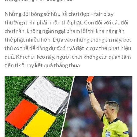
Những đội bóng sở hữu lối chơi đẹp – fair play
thường ít khi phải nhận thẻ phạt. Còn đối với các đội
chơi rắn, không ngần ngại phạm lỗi thì khả năng ăn
thẻ phạt nhiều hơn. Dựa vào những thông tin này, bet
thủ có thể dễ dàng dự đoán và đặt cược thẻ phạt hiệu
quả. Khi chơi kèo này, người chơi không cần quan tâm
đến tỉ số hay kết quả thắng thua.